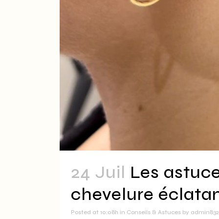
24 Juil
Les astuce
chevelure éclata
Posted at 10:08h
in
Conseils & Astuces
by
admin832