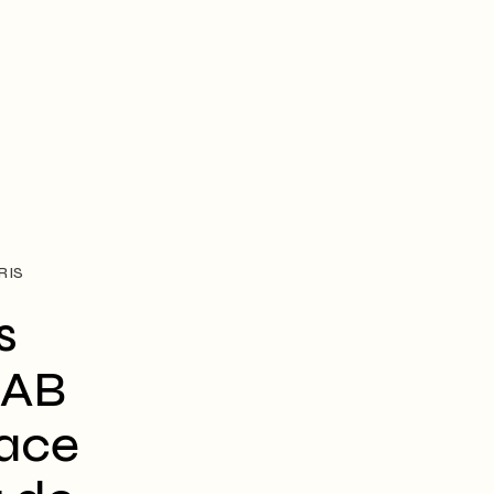
RIS
s
LAB
pace