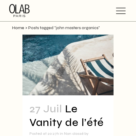
Home
>
Posts tagged "john masters organics"
27 Juil
Le
Vanity de l’été
Posted at 20:27h
in
Non classé
by