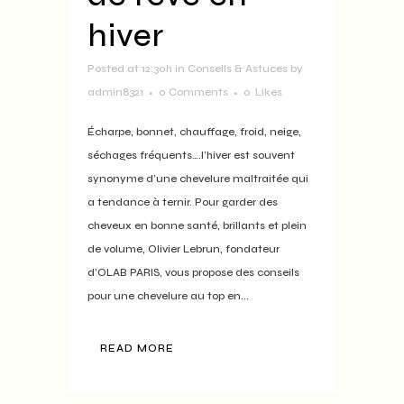
hiver
Posted at 12:30h
in
Conseils & Astuces
by
admin8321
0 Comments
0
Likes
Écharpe, bonnet, chauffage, froid, neige,
séchages fréquents….l’hiver est souvent
synonyme d’une chevelure maltraitée qui
a tendance à ternir. Pour garder des
cheveux en bonne santé, brillants et plein
de volume, Olivier Lebrun, fondateur
d’OLAB PARIS, vous propose des conseils
pour une chevelure au top en...
READ MORE