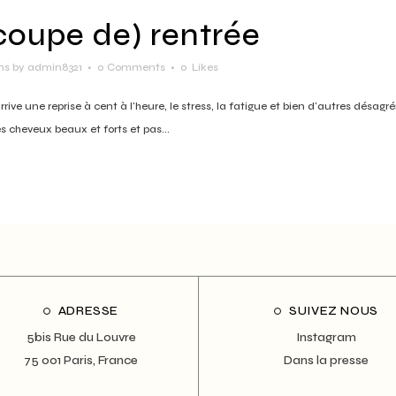
(coupe de) rentrée
ns
by
admin8321
0 Comments
0
Likes
ive une reprise à cent à l'heure, le stress, la fatigue et bien d'autres désag
s cheveux beaux et forts et pas...
ADRESSE
SUIVEZ NOUS
5bis Rue du Louvre
Instagram
75 001 Paris, France
Dans la presse