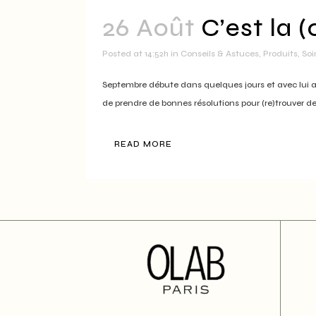
26 Août
C’est la 
Posted at 14:52h
in
Conseils & Astuces
,
Produits
,
Soi
Septembre débute dans quelques jours et avec lui arr
de prendre de bonnes résolutions pour (re)trouver de
READ MORE