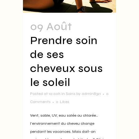
09 Août
Prendre soin
de ses
cheveux sous
le soleil
Posted at 10:00h
in
Soins
by
admin8321
0
Comments
0
Likes
Vent, sable, UV, eau salée ou chlorée…
l’environnement du cheveu change
pendant les vacances. Mais doit-on