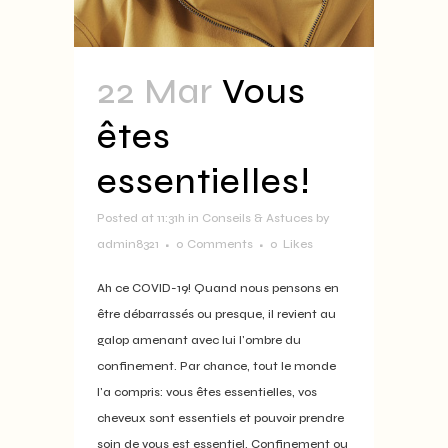
22 Mar
Vous
êtes
essentielles!
Posted at 11:31h
in
Conseils & Astuces
by
admin8321
0 Comments
0
Likes
Ah ce COVID-19! Quand nous pensons en
être débarrassés ou presque, il revient au
galop amenant avec lui l'ombre du
confinement. Par chance, tout le monde
l'a compris: vous êtes essentielles, vos
cheveux sont essentiels et pouvoir prendre
soin de vous est essentiel. Confinement ou