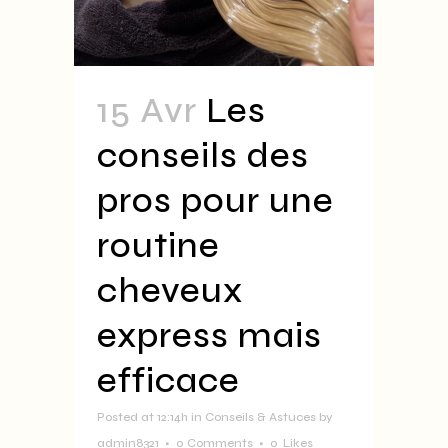
15 Avr
Les
conseils des
pros pour une
routine
cheveux
express mais
efficace
Posted at 12:14h
in
Conseils & Astuces
by
admin8321
0 Comments
0
Likes